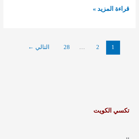
فني
قراءة المزيد »
مفاتيح
عند
الباب
1
2
…
28
التالي
←
92295349
تكسي الكويت