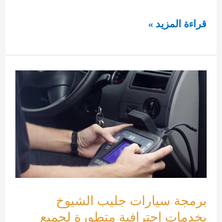
برمجة
قراءة المزيد »
سيارات
في
جليب
الشيوخ
بخدمات
احترافية
متطورة
لجميع
أنواع
المركبات
برمجة سيارات جليب الشيوخ
بخدمات احترافية متطورة لجميع