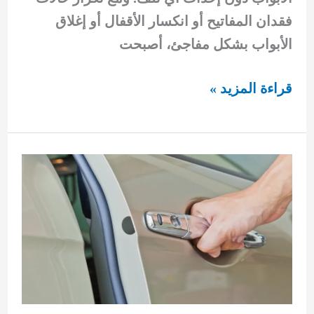
فقدان المفاتيح أو انكسار الأقفال أو إغلاق
الأبواب بشكل مفاجئ، أصبحت
فني
قراءة المزيد »
فتح
أبواب
جليب
الشيوخ
بخدمات
احترافية
سريعة
وآمنة
على