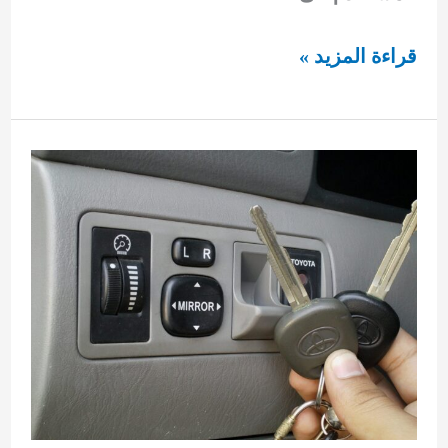
مفاتيح
قراءة المزيد »
بي
ام
92295349