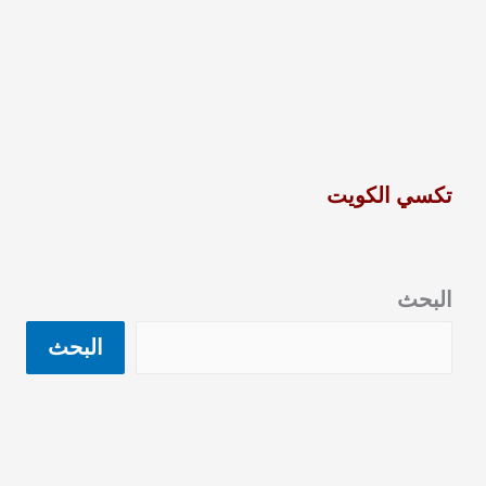
الشويخ
92295349
تكسي الكويت
البحث
البحث