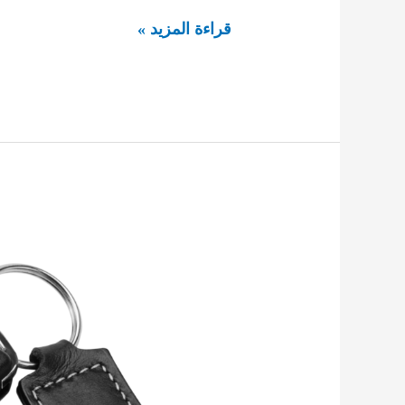
برمجة
قراءة المزيد »
مفاتيح
السيارات
92295349