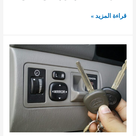
فني
قراءة المزيد »
مفاتيح
حولي
92295349