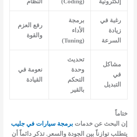
إلكترونية
(Coding)
النظام
رغبة في
برمجة
رفع العزم
زيادة
الأداء
والقوة
السرعة
(Tuning)
تحديث
مشاكل
وحدة
نعومة في
في
التحكم
القيادة
التبديل
بالقير
ختاماً
إن البحث عن خدمات
برمجة سيارات في جليب
يتطلب توازناً بين الجودة والسعر. تذكر دائماً أن