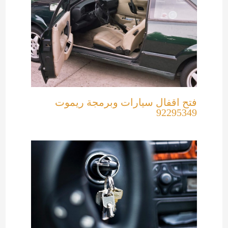
فتح اقفال سيارات وبرمجة ريموت
92295349