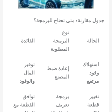
جدول مقارنة: متى تحتاج للبرمجة؟
نوع
الحالة
البرمجة
الفائدة
المطلوبة
استهلاك
توفير
إعادة ضبط
وقود
المال
المصنع
مرتفع
والوقود
تغيير
برمجة
توافق
قطعة
تعريف
القطعة مع