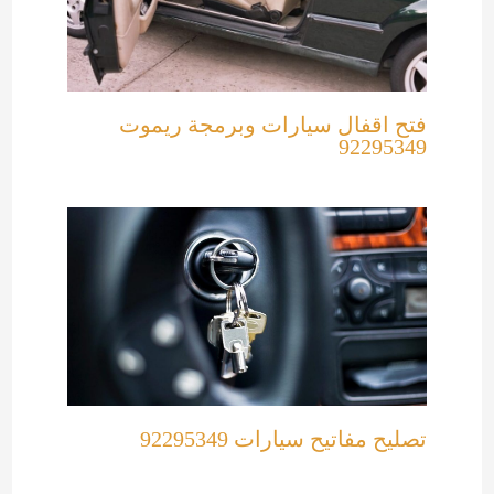
فتح اقفال سيارات وبرمجة ريموت
92295349
تصليح مفاتيح سيارات 92295349