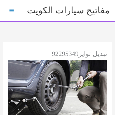
خطي
مفاتيح سيارات الكويت
لى
لمحتوى
تبديل تواير92295349