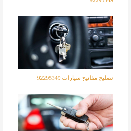
92295349
تصليح مفاتيح سيارات 92295349