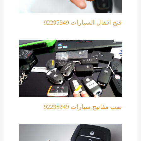
فتح اقفال السيارات 92295349
صب مفاتيح سيارات 92295349