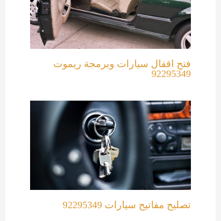
فتح اقفال سيارات وبرمجة ريموت
92295349
تصليح مفاتيح سيارات 92295349