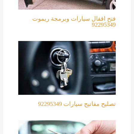
فتح اقفال سيارات وبرمجة ريموت
92295349
تصليح مفاتيح سيارات 92295349