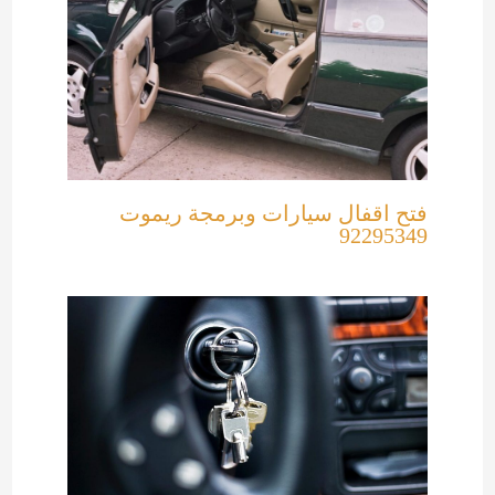
فتح اقفال سيارات وبرمجة ريموت
92295349