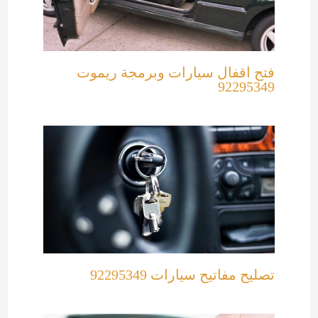
فتح اقفال سيارات وبرمجة ريموت
92295349
تصليح مفاتيح سيارات 92295349