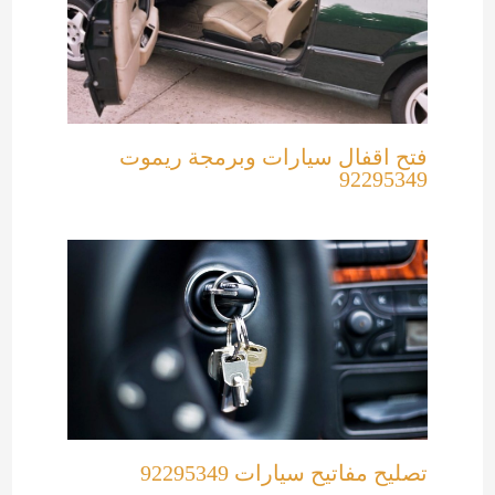
فتح اقفال سيارات وبرمجة ريموت
92295349
تصليح مفاتيح سيارات 92295349