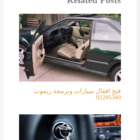
فتح اقفال سيارات وبرمجة ريموت
92295349