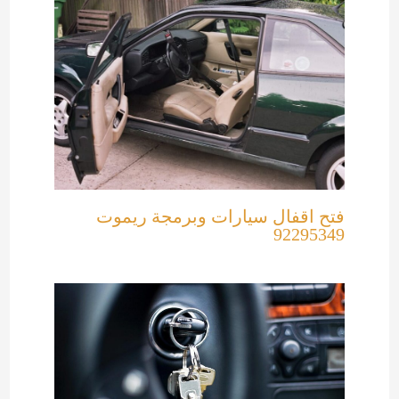
فتح اقفال سيارات وبرمجة ريموت
92295349