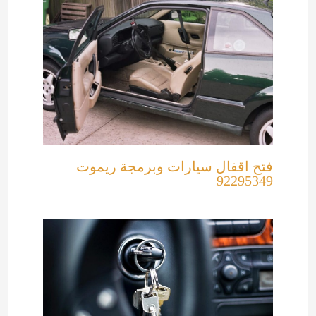
فتح اقفال سيارات وبرمجة ريموت
92295349