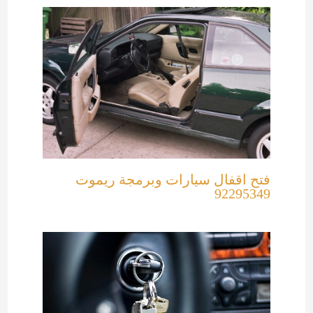
فتح اقفال سيارات وبرمجة ريموت
92295349