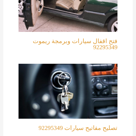
فتح اقفال سيارات وبرمجة ريموت
92295349
تصليح مفاتيح سيارات 92295349