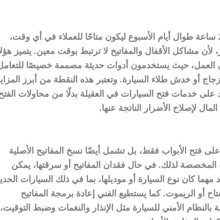
يعمل الفني المتخصص على مدار 24 ساعة طوال أيام الأسبوع ليكون متاحًا للعملاء في أي وقت،
، لأن مشاكل الأقفال والمفاتيح لا ترتبط بوقت معين. يتميز هؤلا
ة في العمل، حيث يستخدمون أدوات حديثة مصممة خصيصًا للتعامل
اج أو خدش طلاء السيارة. وتعتبر هذه النقطة من أبرز المزايا
د على خدمات فتح السيارات في العقيلة بدلًا من محاولات الفتح
لمال لإصلاح الأضرار الناتجة عنها.
على فتح الأبواب فقط، بل تشمل أيضًا نسخ المفاتيح الأصلية
 المخصصة لذلك. في حال فقدان المفاتيح أو سرقتها، يمكن
 مهما كان نوع السيارة أو موديلها، بما في ذلك السيارات الحدي
تاح أو الريموت. كما يستطيع الفني إعادة برمجة المفاتيح
 بالنظام الأمني للسيارة مثل الإنذار والنغمات وضبط التوقيت،