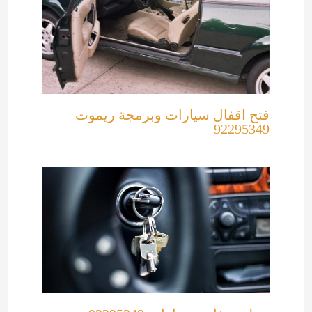
فتح اقفال سيارات وبرمجة ريموت
92295349