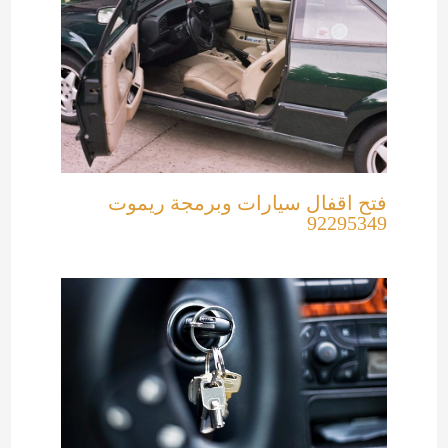
فتح اقفال سيارات وبرمجة ريموت
92295349