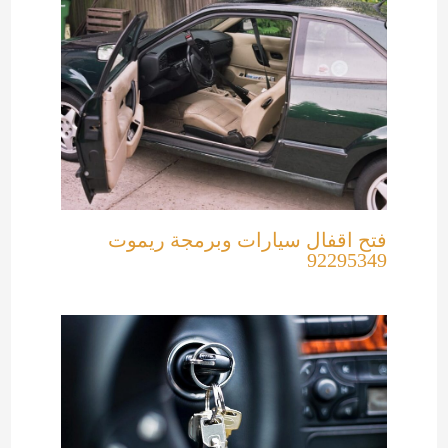
فتح اقفال سيارات وبرمجة ريموت
92295349